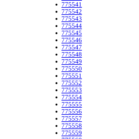
775541
775542
775543
775544
775545
775546
775547
775548
775549
775550
775551
775552
775553
775554
775555
775556
775557
775558
775559