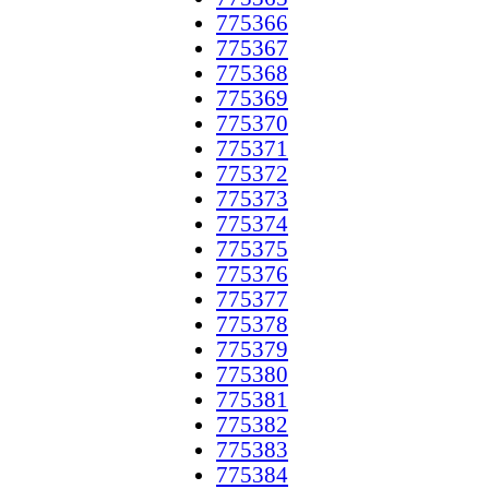
775366
775367
775368
775369
775370
775371
775372
775373
775374
775375
775376
775377
775378
775379
775380
775381
775382
775383
775384