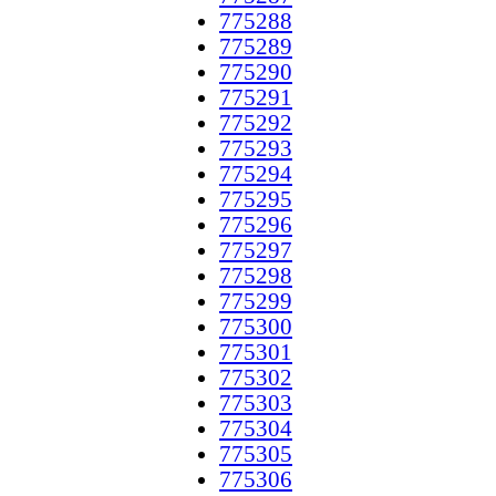
775288
775289
775290
775291
775292
775293
775294
775295
775296
775297
775298
775299
775300
775301
775302
775303
775304
775305
775306