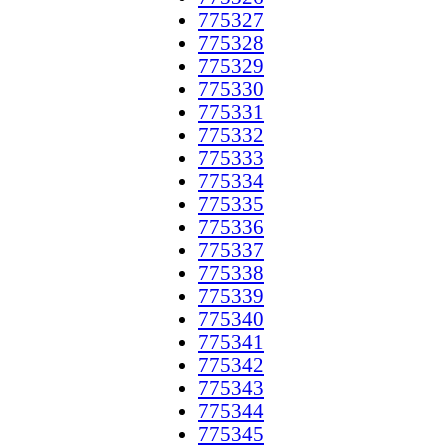
775327
775328
775329
775330
775331
775332
775333
775334
775335
775336
775337
775338
775339
775340
775341
775342
775343
775344
775345