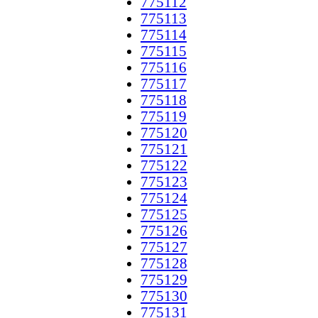
775112
775113
775114
775115
775116
775117
775118
775119
775120
775121
775122
775123
775124
775125
775126
775127
775128
775129
775130
775131