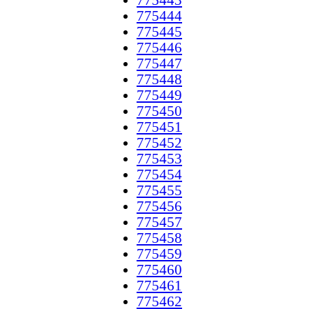
775444
775445
775446
775447
775448
775449
775450
775451
775452
775453
775454
775455
775456
775457
775458
775459
775460
775461
775462