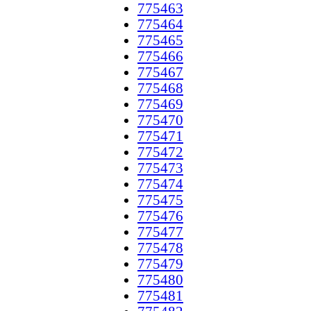
775463
775464
775465
775466
775467
775468
775469
775470
775471
775472
775473
775474
775475
775476
775477
775478
775479
775480
775481