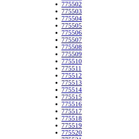
775502
775503
775504
775505
775506
775507
775508
775509
775510
775511
775512
775513
775514
775515
775516
775517
775518
775519
775520