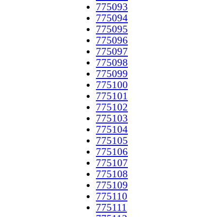
775093
775094
775095
775096
775097
775098
775099
775100
775101
775102
775103
775104
775105
775106
775107
775108
775109
775110
775111