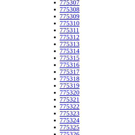
775307
775308
775309
775310
775311
775312
775313
775314
775315
775316
775317
775318
775319
775320
775321
775322
775323
775324
775325
775326