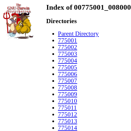
Index of 00775001_00800
Directories
Parent Directory
775001
775002
775003
775004
775005
775006
775007
775008
775009
775010
775011
775012
775013
775014