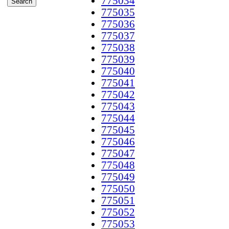
775034
775035
775036
775037
775038
775039
775040
775041
775042
775043
775044
775045
775046
775047
775048
775049
775050
775051
775052
775053